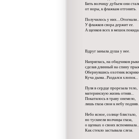
Бить волчицу дубьем они стал
от норы, к флажкам отгонять.
Получилось у них....Отогнали..
У флажков свора держит ее.
А щенков всех в мешок покидал
Вдруг заныла душа у нее.
Напряглась, на обидчиков рык
сделав длинный на спину пры
Обернувшись охотник вскрикн
Куча дыма...Раздался хлопок...
Пуля в сердце прорезала тело,
материнскую жизнь отняв...
Покатилось в траву онемело,
лишь глаза свои к небу подняв.
Небо ясное, солнце блистало,
но тускнели волчицы глаза,
о щенках о своих вспоминала..
Как стекло застывала слеза.