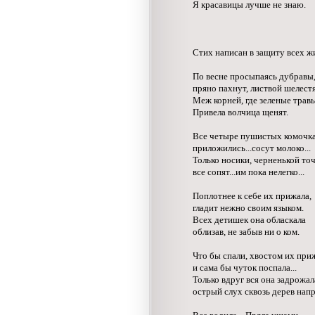
Я красавицы лучше не знаю.
Стих написан в защиту всех ж
По весне просыпаясь дубравы
пряно пахнут, листвой шелестя
Меж корней, где зеленые травы
Привела волчица щенят.
Все четыре пушистых комочка
приложились...сосут молоко...
Только носики, черненькой точ
все сопят...им пока нелегко...
Поплотнее к себе их прижала,
гладит нежно своим языком.
Всех детишек она обласкала
облизав, не забыв ни о ком.
Что бы спали, хвостом их при
и сама бы чуток поспала...
Только вдруг вся она задрожал
острый слух сквозь дерев напря