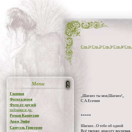
Стр.1
/
Стр.2
/
Стр.3
/
Стр.4
/
Стр.
Menu
Главная
,,Шаганэ ты моя,Шаганэ!,,
Фотогалерея
С.А.Есенин
Фото от друзей
пейзажи и др.
Роман Карпухин
*****
Арам Энфи
Шаганэ...О тебе об одной
Самуэль Григорян
Всё твержу, красоту воспевая.