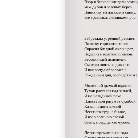
Взор в бескрайние дали вскину
меж дубов и зеленых берез.
Панихиду ей плакали в спину,
все травинки, слезинками рос..
Забрезжил утренний рассвет,
Полоску горизонта тонко
Окрасил бледной охры цвет,
Подернув золотою пленкой.
Бессонницей испепелен
Смотрю опять на диво это
И как всегда обворожен
Рожденьем дня, господством с
Молочной дымкой вдалеке
Туман растекся над землей,
И по невидимой реке
Плывет мой разум за судьбой.
Качая памяти волной
Несет его туда, в былое,
И взор соленою слезой
Омыт, а сердце как чужое.
Летят стремительно года
Следы их время затирает,