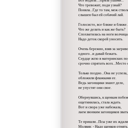
Все водила....Пряла ушами...
Что тревожит, поди узнай?
Поняла...Где то там, меж ствол
слышен был ей собачий лай.
Голосисто, все ближе и ближе.
Что же делать и как же быть?
Спохватилась на ноги волчица
Надо деток скорей уносить.
Очень бережно, взяв за загрив
одного...и давай бежать.
Сердце жгло в материнских по
срочно спрятать всех...Место 
Только поздно...Она не успела,
обложили флажками ее.
Ведь загонщики знают дело,
не упустят они свое.
Обернувшись, к щенкам побеж
ощетинилась, стала ждать.
Вот и свора уже набежала,
лаем звонким загонщиков звать
Те пришли...Псы уже их ждали
Молвив: - Надо щенков отнять