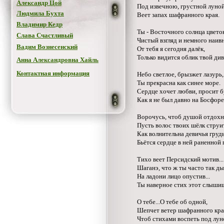
Александр Цой
Под извечною, грустной луной
Людмила Бухта
Веет запах шафранного края.
Владимир Кедр
Ты - Восточного солнца цветок
Слава Счастливый
Чистый взгляд и немного наив
Вадим Вознесенский
От тебя я сегодня далёк,
Только видится облик твой ди
Анна Александровна Хайль
Контактная информация
Небо светлое, брызжет лазурь,
Ты прекрасна как синее море.
Сердце хочет любви, просит б
Как я не был давно на Босфоре
Ворочусь, чтоб душой отдохну
Пусть волос твоих шёлк струит
Как волнительна девичья грудь
Бьётся сердце в ней раненной 
Тихо веет Персидский мотив...
Шаганэ, что ж ты часто так 
На ладони лицо опустив...
Ты наверное стих этот слыши
О тебе...О тебе об одной,
Шепчет ветер шафранного кра
Чтоб стихами воспеть под лун