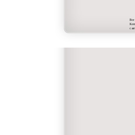
Все 
Коп
с а