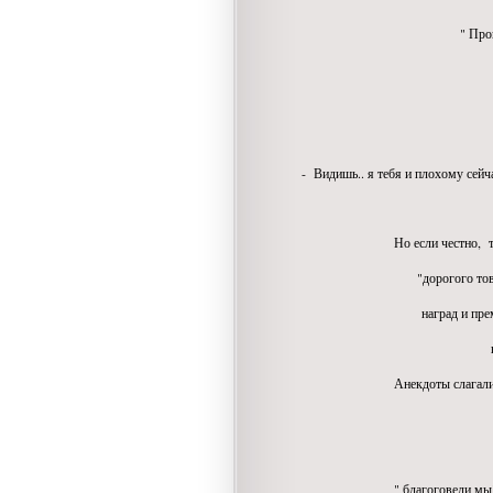
" Прошла Весна, н
Спасибо Парт
И ЛИЧНО Леон
- Видишь.. я тебя и плохому сейч
Но если честно, то мы
"дорогого товарища" 
наград и премий себ
в пре-излишнем 
Анекдоты слагали
о таланте пи
и личном 
" благоговели мы" , и