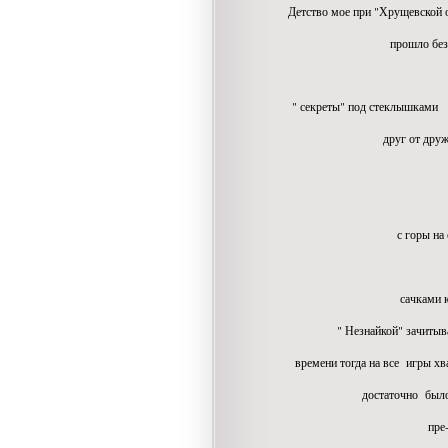
Детство мое при "Хрущевской о
прошло беззаботно, я
" секреты" под стеклышками
друг от дружки пр
по лужам б
по деревьям
с горы на санях с
баб снежны
сачками кузнечиков
" Незнайкой" зачитывали
времени тогда на все игры хват
достаточно было ... в
пре-дос-та-т