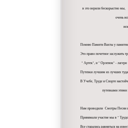
в это верили бескорыстно мы,
очень искренн
искренне ве
Помню Памяти Вахты у памятни
Это право почетное заслужить тр
" Артек", и " Орленок" - лагеря 
Путевки лучшим из лучших туда 
В Учебе, Труде и Спорте настой
путевками этими наг
Нам проводили Смотры Песни и
Принимали участие мы в " Трудов
Все старались равняться на извес