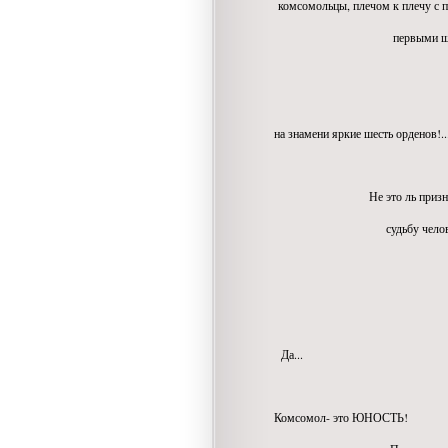
комсомольцы, плечом к плечу с 
первыми шли в 
в косм
на цел
на знамени яркие шесть орденов!..
Не это ль признанье за
судьбу человека со
формиро
Да...
Комсомол- это ЮНОСТЬ!