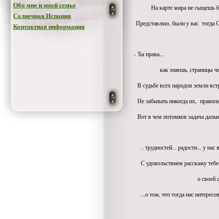
Обо мне и моей семье
На карте мира не сыщешь бо
Солнечная Испания
Представляю, были у вас тогда 
Контактная информация
- Ты права...
как знаешь, страницы чер
В судьбе всех народов земли вст
Не забывать никогда их, правиль
Вот в чем потомков задача дальн
.. трудностей... радости... у нас 
С удовольствием расскажу тебе
о своей судьбе
...о том, что тогда нас интересов
радова