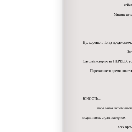
сейчас это 
Мнение авторов , к
часто разн
- Ну, хорошо... Тогда продолжаем.
Запасайся тер
Слушай историю из ПЕРВЫХ ус
Пережившего время советс
поколе
ЮНОСТЬ...
пора самая вспоминаем
людьми всех стран, наверное,
всех време