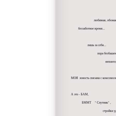
всех столе
любимая, обожаема
беззаботное время...
когда ты в 
лишь за себя...
пора безбашенная.
неповторяем
МОЯ юность связана с комсомоло
А это - БАМ,
БММТ " Спутник" ,
стройки ударны