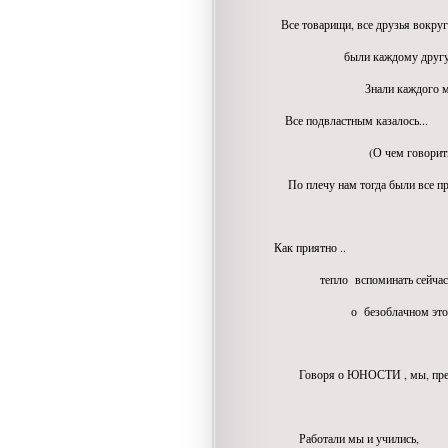
Все товарищи, все друзья вокруг
были каждому другу р
Знали каждого мы по 
Все подвластным казалось...
(О чем говорить
По плечу нам тогда были все пр
Как приятно ..
тепло вспоминать сейча
о безоблачном этом в
Говоря о ЮНОСТИ , мы, преж
о ЛЮБВИ 
Работали мы и учились,