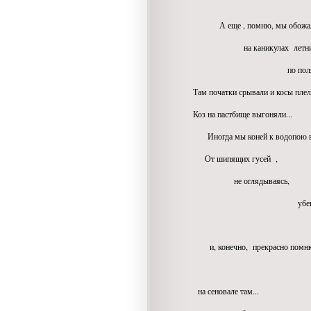
мы опять 
А еще , помню, мы обожа
на каникулах летних в 
по полям кукурузным
Там початки срывали и косы плели
Коз на пастбище выгоняли...
Иногда мы коней к водопою ве
От шипящих гусей ,
не оглядываясь,
убегали.
и, конечно, прекрасно помн
как с
на сеновале там...