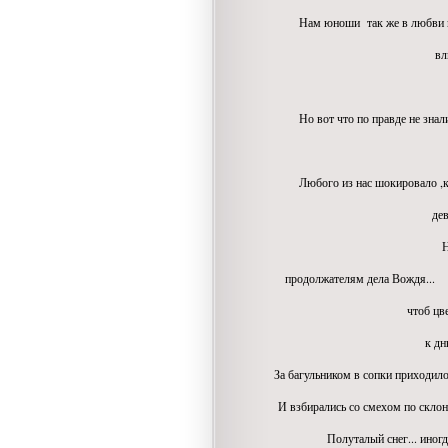
Нам юноши так же в любви пр
влюбляя
женили
Но вот что по правде не знали
так это любви 
Любого из нас шокировало ,к
девчонку рове
Нам
продолжателям дела Вождя...
чтоб цветы во
к дню рождени
За багульником в сопки приходило
И взбирались со смехом по склон
Полуталый снег... иногда по