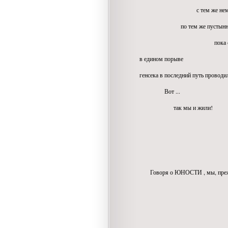
с тем же немым 
по тем же пустынным у
пока страна
в едином порыве
генсека в последний путь проводил
Вот ...
так мы и жили!
... Лад
мы откло
Говоря о ЮНОСТИ , мы, преж
о ЛЮБВИ 
Работал