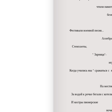
чтили память бо
безвременно п
Фестивали военной песни...
Агитбригады
Стенгазеты,
" Зарница"-
игра военизир
Когда учились мы " сражаться с в
На местности ориен
За водой к речке бегали с котелк
И костры пионерские
ночами сини