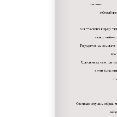
любимых
себе выбирали
Мы относились к браку очень
( как к ячейке советск
Государство нам помогало ,
поощряло по -
Холостяки же налог платили
в этом было семьи... ж
огромное преи
Советские девушки, добрые, м
наивные и дов