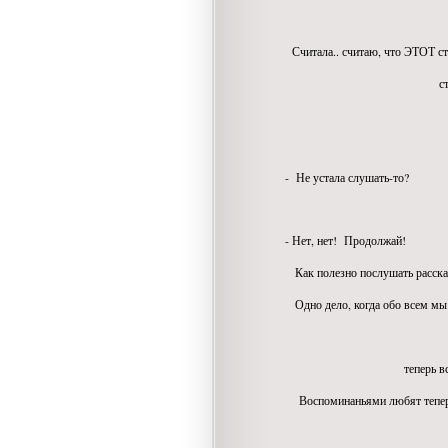
И ЭТО от
Считала.. считаю, что ЭТОТ ст
стать ЛИЧН
- Не устала слушать-то?
- Нет, нет! Продолжай!
Как полезно послушать рассказ
Одно дело, когда обо всем мы 
История п
теперь всеми, кому
Воспоминаньями любят теперь в
Мемуар