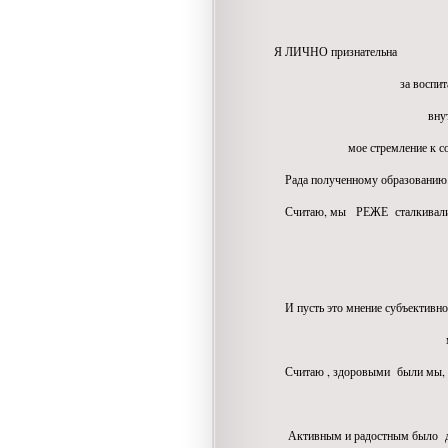
Я ЛИЧНО признательна
за воспитание
внутренний ст
мое стремление к совер
Рада полученному образованию.
Считаю, мы РЕЖЕ сталкивались
и преступно
с сумашес
И пусть это мнение субъективное
мнение мое л
Считаю , здоровыми были мы,
и счастли
Активным и радостным было де