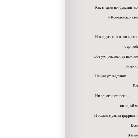
Как в день ноябрьский соб
у Кремлевской стены хо
И подруга моя в это время
с дочкой малой сх
Вот уж реально где шок кон
по дороге в булоч
На улицах ни души!
Все в городе про
Ни одного человека...
ни одной маши
И только музыка траурная из 
Всех к телевизора
В минуте молчанья 