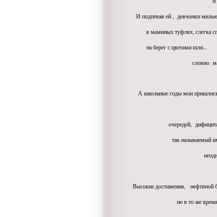
и подарка
И подпевая ей , девчонки милые
в маминых туфлях, слегка сп
на берег с цветами шли...
словно мадьярк
А школьные годы мои пришлис
на " перио
очередей, дифицита и " з
так называемый ими соци
неоднозначное
время совсем
Высокие достижения, нефтяной 
но в то же время эконо