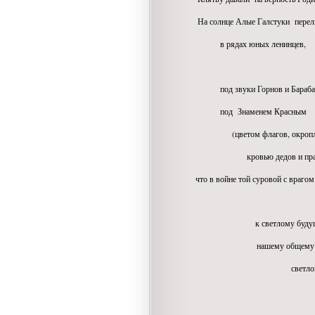
На солнце Алые Галстуки перел
в рядах юных ленинцев,
что ша
под звуки Горнов и Бараб
под Знаменем Красным
(цветом флагов, окропл
кровью дедов и праде
что в войне той суровой с врагом
к светлому будущему 
нашему общему
светлом
будущему