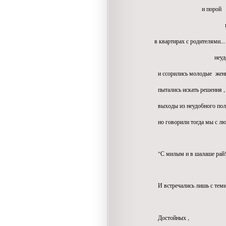
и порой
приходилось 
в квартирах с родителями...
неудобно ... не
и ссорились молодые жены с
пытались искать решения ,
выходы из неудобного пол
но говорили тогда мы с лю
"С милым и в шалаше рай!
И встречались лишь с теми
кто был по
Достойных ,