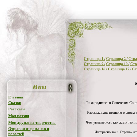
Страница 1 /
Страница 2 /
Стра
Страница 9 /
Страница 10 /
Стр
Страница 16 /
Страница 17 /
Ст
Menu
Главная
- Ты ж родилась в Советском Со
Сказки
Рассказы
Расскажи мне немного о своем де
Моя поэзия
Чем увлекались , как жили там 
Мои друзья их творчество
Отрывки из романов и
Интересно так! Страна- ист
повестей