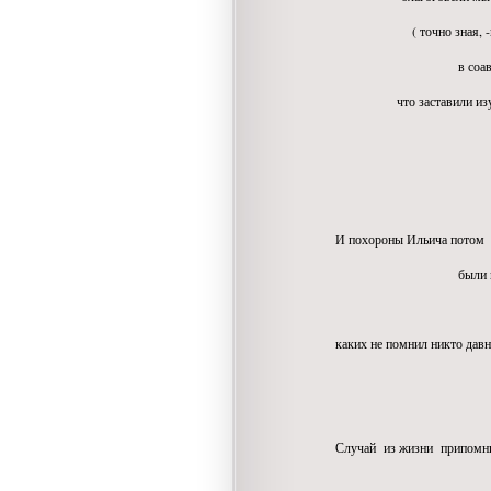
( точно зная, -написанн
в соавтрстве с гру
что заставили изучат
" благодарных
И похороны Ильича потом
были пышными и 
каких не помнил никто дав
после стали
Случай из жизни припомнилс