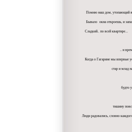
Помню наш дом, утопающий в р
Бывало окна откроешь, и запах
Сладкий.. по всей квартире...
.. и время остан
Когда о Гагарине мы впервые у
стар и млад на улиц
все в небо 
будто увидеть ЕГО
крики искренн
тишину повсеместно
Люди радовались, словно каждог
победа зат