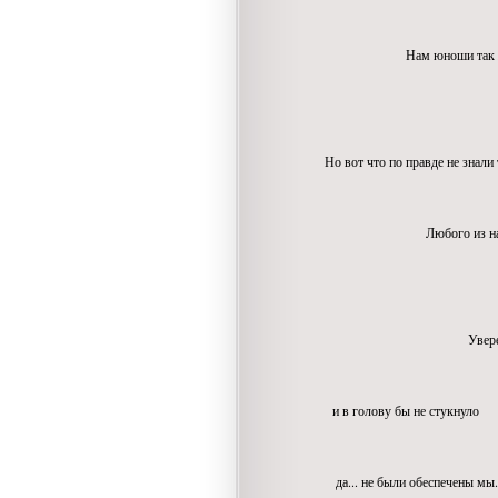
и учи
Нам юноши так же в лю
влюбля
женил
Но вот что по правде не знали 
так это любви 
Любого из нас шокир
девчонку ров
к венцу вел п
Уверена
ни одному 
и в голову бы не стукнуло
на 20-летней 
да... не были обеспечены мы..