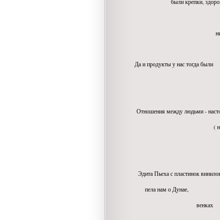
были крепки, здоров
и никог
никогда не страда
Да и продукты у нас тогда были
все све
натура
Отношения между людьми - насто
( не синтетич
не вирту
Эдита Пьеха с пластинок винило
пела нам о Дунае,
венках