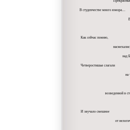
Прекрасные воспо
В студенчестве много юмора....
В Любви пр
Как сейчас помню,
насмехались 
над Брежнева кул
Четверостишья слагали
на тем
о его Велич
возведенной в степень 
И звучало смешное
от нелогичнос