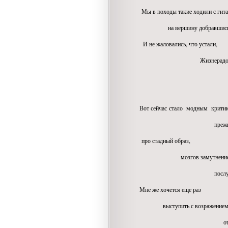
Мы в походы такие ходили с гита
на вершину добравшись, м
И не жаловались, что устали,
Жизнерадостное по
Вот сейчас стало модным критик
прежнюю иде
про стадный образ,
мозгов замутнение
послушных доволь
Мне же хочется еще раз
выступить с возражением
ответить вот так