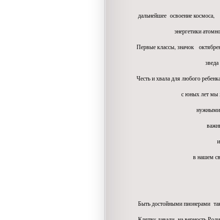
дальнейшее освоение космоса,
энергетики атомно
Первые классы, значок октябре
зведа рубиновая, с 
Честь и хвала для любого ребенка
с юных лет мы хотели 
нужными
важным
и отважны
в нашем светло
прекрасном
Быть достойными пионерами такж
Клятву давали на верность Родин