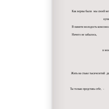
волнова
Как верны были мы своей меч
купались в юноше
В памяти молодость комсомольс
Ничего не забылось,
не пот
в моих последов
многочисленны
Жить на стыке тысячелетий дву
и двух в
Ты только представь себе, -
Вот судьба на