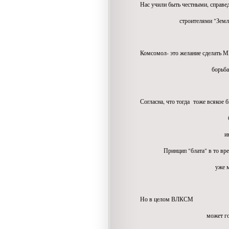
Нас учили быть честными, справ
строителями "Земли без н
Комсомол- это желание сделать 
борьба за всеобще
Согласна, что тогда тоже всякое 
было хорошее и
иногда бюрократи
Принцип "блата" в то врем
уже многим казал
Но в целом ВЛКСМ
может гордиться дел