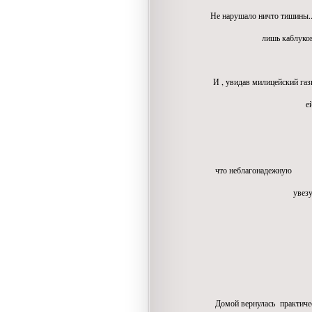
Не нарушало ничто тишины.
лишь каблуков ее да ко
И , увидав милицейский газ
ей стало ст
до коликов с
что неблагонадежную
увезут сей
прямо в ми
останов
глаза за
Домой вернулась практическ