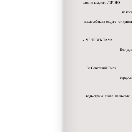
словно каждого ЛИЧНО
из космоса благо
лишь собаки в округе от криков 
- ЧЕЛОВЕК ТАМ!...
Вот удивили, так
За Советский Союз
гордостью перепо
ведь страна снова на высоте..
в Косм
мы опять п