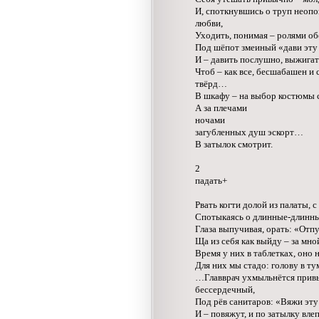
И, споткнувшись о труп неопо
любви,
Уходить, понимая – ролями об
Под шёпот змеиный «дави эту
И – давить послушно, выжигать
Чтоб – как все, бесшабашен и
твёрд…
В шкафу – на выбор костюмы 
А за плечами
ночами
загубленных душ эскорт…
В затылок смотрит.
2
падать+
Рвать когти долой из палаты, с
Спотыкаясь о длинные-длинны
Глаза выпучивая, орать: «Отпу
Ща из себя как выйду – за мной
Время у них в таблетках, оно н
Для них мы стадо: голову в ту
…Главврач ухмыльнётся привы
бессердечный,
Под рёв санитаров: «Вяжи эту 
И – повяжут, и по затылку влеп