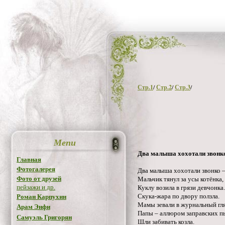
Стр.1
/
Стр.2
/
Стр.3
/
Menu
Два малыша хохотали звонк
Главная
Фотогалерея
Два малыша хохотали звонко 
Фото от друзей
Мальчик тянул за усы котёнка,
пейзажи и др.
Куклу возила в грязи девчонка.
Скука-жара по двору ползла.
Роман Карпухин
Мамы зевали в журнальный гл
Арам Энфи
Папы – аллюром заправских п
Самуэль Григорян
Шли забивать козла.