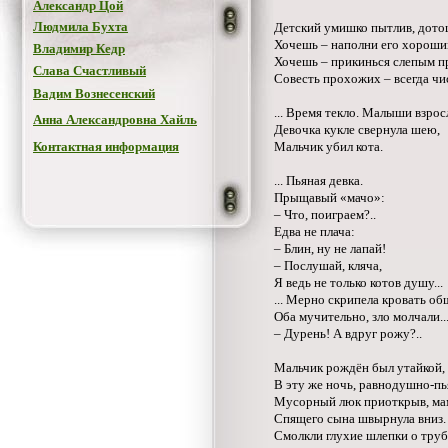
Александр Цой
Людмила Бухта
Детский умишко пытлив, дотош
Хочешь – наполни его хороши
Владимир Кедр
Хочешь – прикинься слепым 
Слава Счастливый
Совесть прохожих – всегда чис
Вадим Вознесенский
... Время текло. Малыши взрос
Анна Александровна Хайль
Девочка кукле свернула шею,
Контактная информация
Мальчик убил кота.
... Пьяная девка.
Прыщавый «мачо»:
– Что, поиграем?..
Едва не плача:
– Блин, ну не лапай!
– Послушай, кляча,
Я ведь не только котов душу...
... Мерно скрипела кровать об
Оба мучительно, зло молчали..
– Дурень! А вдруг рожу?..
Мальчик рождён был утайкой, 
В эту же ночь, равнодушно-п
Мусорный люк приоткрыв, ма
Спящего сына швырнула вниз.
Смолкли глухие шлепки о трубы