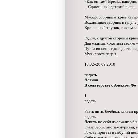
«Как он там? Врезал, наверно,
... Сдавленный детский писк...
Мусоросборник открыв наутр
Всхлипывал дворник в тулупе 
Крошечный трупик, совсем как 
Рядом, с другой стороны крыл
Два малыша хохотали звонко 
Пупса возила в грязи девчонка
Мучил кота пацан...
18.02–20.09.2010
падать
Логиня
В соавторстве с Алексом Фо
1
падать
Рвать нити, бечёвки, канаты п
падать.
Лепить не-себя из осколков бы
Глаза бессильно зажмуривая, в
Голову прятать в зыбучий песо
Себя утешать привычно – мол,