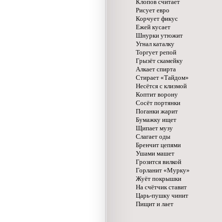
Клопов считает
Рисует евро
Корчует фикус
Ежей кусает
Шнурки утюжит
Угнал каталку
Торгует репой
Грызёт скамейку
Алкает спирта
Стирает «Тайдом»
Несётся с клизмой
Коптит ворону
Сосёт портянки
Поганки жарит
Бумажку ищет
Щипает музу
Слагает оды
Бренчит цепями
Ушами машет
Грозится вилкой
Горланит «Мурку»
Жуёт покрышки
На счётчик ставит
Царь-пушку чинит
Пищит и лает