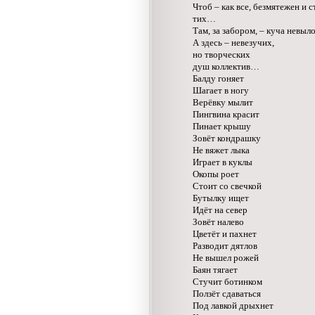
Чтоб – как все, безмятежен и 
тих…
Там, за забором, – куча невыл
А здесь – невезучих,
но творческих
душ коллектив…
Балду гоняет
Шагает в ногу
Верёвку мылит
Пингвина красит
Пинает крышу
Зовёт кондрашку
Не вяжет лыка
Играет в куклы
Окопы роет
Стоит со свечкой
Бутылку ищет
Идёт на север
Зовёт налево
Цветёт и пахнет
Разводит дятлов
Не вышел рожей
Баян тягает
Стучит ботинком
Ползёт сдаваться
Под лавкой дрыхнет