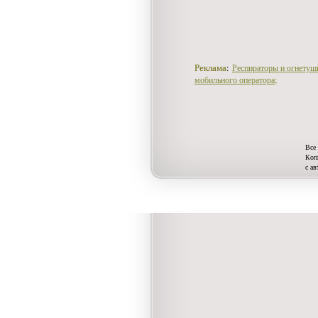
:
Респираторы и огнетуш
Реклама
мобильного оператора;
Все 
Коп
с а